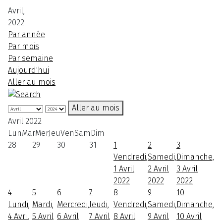
Avril,
2022
Par année
Par mois
Par semaine
Aujourd'hui
Aller au mois
Aller au mois
Avril 2022
Lun
Mar
Mer
Jeu
Ven
Sam
Dim
28
29
30
31
1
2
3
Vendredi,
Samedi,
Dimanche,
1 Avril
2 Avril
3 Avril
2022
2022
2022
4
5
6
7
8
9
10
Lundi,
Mardi,
Mercredi,
Jeudi,
Vendredi,
Samedi,
Dimanche,
4 Avril
5 Avril
6 Avril
7 Avril
8 Avril
9 Avril
10 Avril