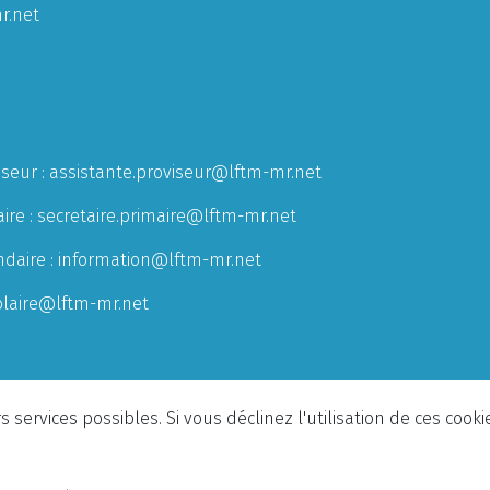
r.net
iseur :
assistante.proviseur@lftm-mr.net
ire :
secretaire.primaire@lftm-mr.net
ndaire :
information@lftm-mr.net
olaire@lftm-mr.net
 services possibles. Si vous déclinez l'utilisation de ces cook