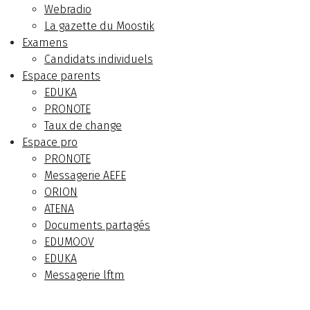
Webradio
La gazette du Moostik
Examens
Candidats individuels
Espace parents
EDUKA
PRONOTE
Taux de change
Espace pro
PRONOTE
Messagerie AEFE
ORION
ATENA
Documents partagés
EDUMOOV
EDUKA
Messagerie lftm