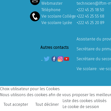
Webmaster
technicien@lftm-m
Téléphone
+222 45 25 18 50
Vie scolaire Collège
+222 45 25 55 68
Vie scolaire Lycée
+222 45 25 20 89
Assistante du prov
Autres contacts
Secrétaire du prima
Secrétaire du seco
Vie scolaire :
vie-sc
Choix utilisateur pour les Cookies
Nous utilisons des cookies afin de vous proposer les meilleurs
Liste des cookies utilisés
Tout accepter
Tout décliner
Le cookie de session