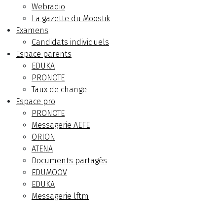
Webradio
La gazette du Moostik
Examens
Candidats individuels
Espace parents
EDUKA
PRONOTE
Taux de change
Espace pro
PRONOTE
Messagerie AEFE
ORION
ATENA
Documents partagés
EDUMOOV
EDUKA
Messagerie lftm