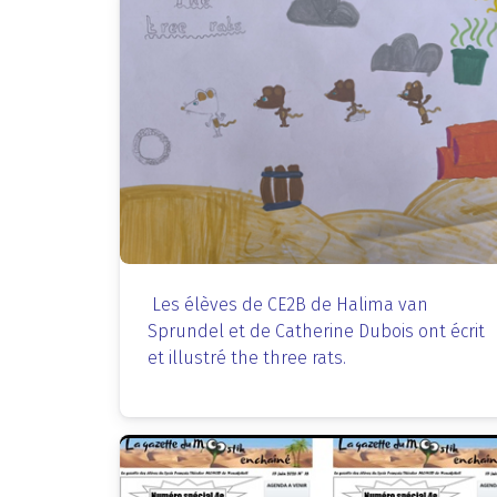
Les élèves de CE2B de Halima van
Sprundel et de Catherine Dubois ont écrit
et illustré the three rats.