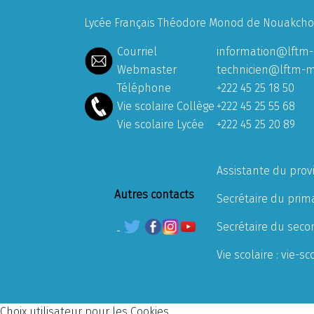
Lycée Français Théodore Monod de Nouakchott
Courriel
information@lftm-
Webmaster
technicien@lftm-m
Téléphone
+222 45 25 18 50
Vie scolaire Collège
+222 45 25 55 68
Vie scolaire Lycée
+222 45 25 20 89
Assistante du prov
Autres contacts
Secrétaire du prima
Secrétaire du seco
Vie scolaire :
vie-sc
Choix utilisateur pour les Cookies