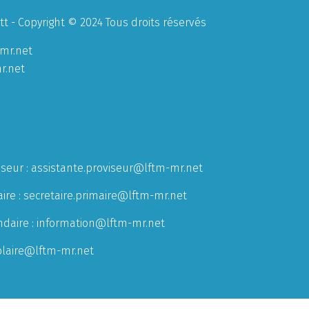
 - Copyright © 2024 Tous droits réservés
mr.net
r.net
iseur :
assistante.proviseur@lftm-mr.net
ire :
secretaire.primaire@lftm-mr.net
ndaire :
information@lftm-mr.net
olaire@lftm-mr.net