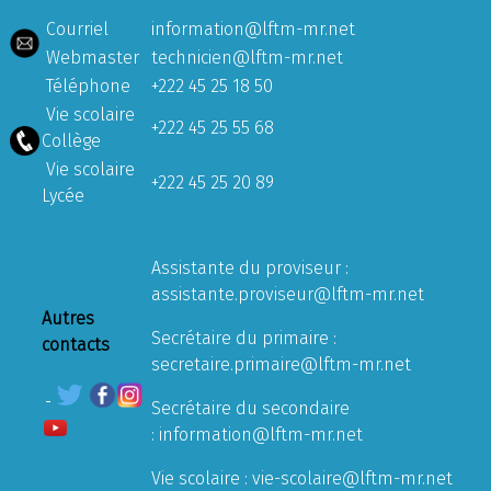
Courriel
information@lftm-mr.net
Webmaster
technicien@lftm-mr.net
Téléphone
+222 45 25 18 50
Vie scolaire
+222 45 25 55 68
Collège
Vie scolaire
+222 45 25 20 89
Lycée
Assistante du proviseur :
assistante.proviseur@lftm-mr.net
Autres
Secrétaire du primaire :
contacts
secretaire.primaire@lftm-mr.net
Secrétaire du secondaire
:
information@lftm-mr.net
Vie scolaire :
vie-scolaire@lftm-mr.net