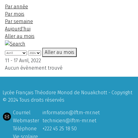
Par année
Par mois
Par semaine
Aujourd'hui
Aller au mois
Aller au mois
11 - 17 Avril, 2022
Aucun évènement trouvé
Lycée Français Théodore Monod de Nouakchott - Copyright
© 2024 Tous droits réservés
Courriel
information@lftm-mr.net
Webmaster
technicien@lftm-mr.net
Téléphone
+222 45 25 18 50
Vie scolaire