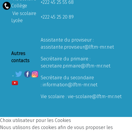
+222 45 25 55 68
Collège
Vie scolaire
+222 45 25 20 89
Lycée
Assistante du proviseur :
assistante.proviseur@lftm-mr.net
Autres
Secrétaire du primaire :
contacts
secretaire.primaire@lftm-mr.net
Secrétaire du secondaire
:
information@lftm-mr.net
Vie scolaire :
vie-scolaire@lftm-mr.net
Choix utilisateur pour les Cookies
Nous utilisons des cookies afin de vous proposer les