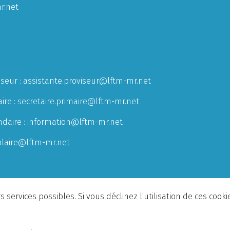
r.net
iseur :
assistante.proviseur@lftm-mr.net
ire :
secretaire.primaire@lftm-mr.net
ndaire :
information@lftm-mr.net
olaire@lftm-mr.net
 services possibles. Si vous déclinez l'utilisation de ces cook