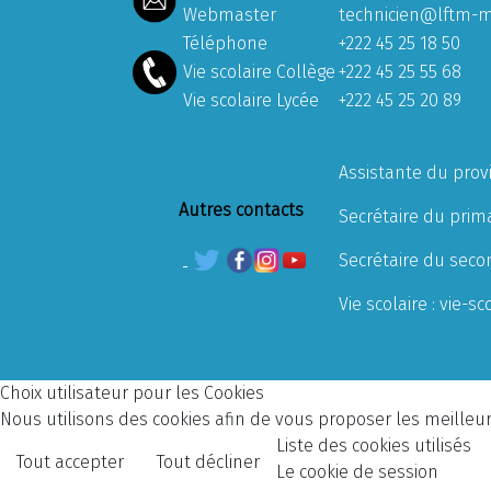
Webmaster
technicien@lftm-m
Téléphone
+222 45 25 18 50
Vie scolaire Collège
+222 45 25 55 68
Vie scolaire Lycée
+222 45 25 20 89
Assistante du prov
Autres contacts
Secrétaire du prima
Secrétaire du seco
Vie scolaire :
vie-sc
Choix utilisateur pour les Cookies
Nous utilisons des cookies afin de vous proposer les meilleurs
Liste des cookies utilisés
Tout accepter
Tout décliner
Le cookie de session