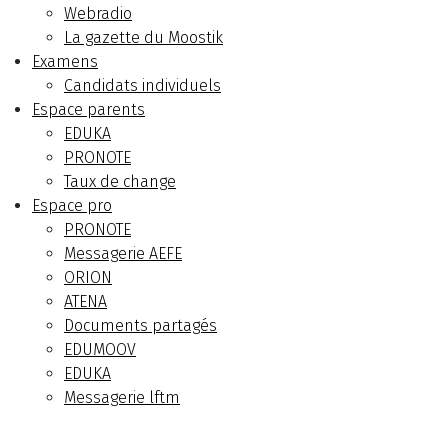
Webradio
La gazette du Moostik
Examens
Candidats individuels
Espace parents
EDUKA
PRONOTE
Taux de change
Espace pro
PRONOTE
Messagerie AEFE
ORION
ATENA
Documents partagés
EDUMOOV
EDUKA
Messagerie lftm