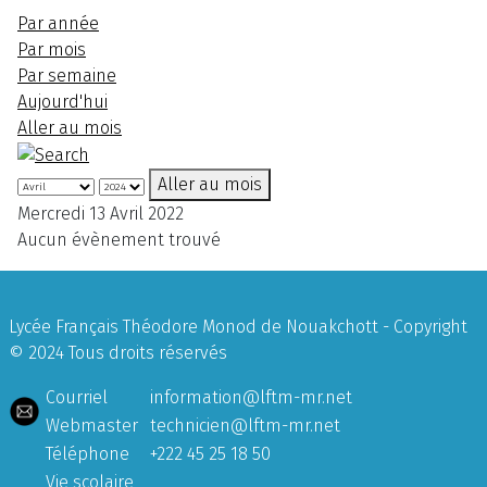
Par année
Par mois
Par semaine
Aujourd'hui
Aller au mois
Aller au mois
Mercredi 13 Avril 2022
Aucun évènement trouvé
Lycée Français Théodore Monod de Nouakchott - Copyright
© 2024 Tous droits réservés
Courriel
information@lftm-mr.net
Webmaster
technicien@lftm-mr.net
Téléphone
+222 45 25 18 50
Vie scolaire