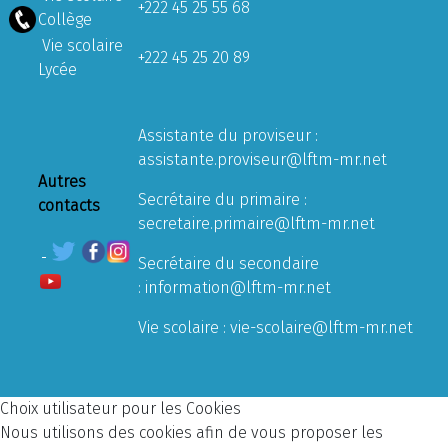
+222 45 25 55 68
Collège
Vie scolaire
+222 45 25 20 89
Lycée
Assistante du proviseur :
assistante.proviseur@lftm-mr.net
Autres
Secrétaire du primaire :
contacts
secretaire.primaire@lftm-mr.net
Secrétaire du secondaire
:
information@lftm-mr.net
Vie scolaire :
vie-scolaire@lftm-mr.net
Choix utilisateur pour les Cookies
Nous utilisons des cookies afin de vous proposer les