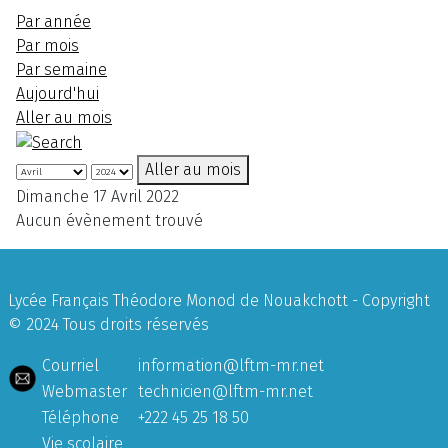
Par année
Par mois
Par semaine
Aujourd'hui
Aller au mois
Aller au mois
Dimanche 17 Avril 2022
Aucun évènement trouvé
Lycée Français Théodore Monod de Nouakchott - Copyright
© 2024 Tous droits réservés
Courriel
information@lftm-mr.net
Webmaster
technicien@lftm-mr.net
Téléphone
+222 45 25 18 50
Vie scolaire