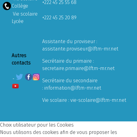
+222 45 25 55 68
Collège
Vie scolaire
+222 45 25 20 89
Lycée
Assistante du proviseur :
assistante.proviseur@lftm-mr.net
Autres
Secrétaire du primaire :
contacts
secretaire.primaire@lftm-mr.net
Secrétaire du secondaire
:
information@lftm-mr.net
Vie scolaire :
vie-scolaire@lftm-mr.net
Choix utilisateur pour les Cookies
Nous utilisons des cookies afin de vous proposer les