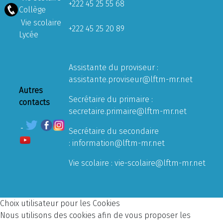
+222 45 25 55 68
Collège
Vie scolaire
+222 45 25 20 89
Lycée
Assistante du proviseur :
assistante.proviseur@lftm-mr.net
Autres
Secrétaire du primaire :
contacts
secretaire.primaire@lftm-mr.net
Secrétaire du secondaire
:
information@lftm-mr.net
Vie scolaire :
vie-scolaire@lftm-mr.net
Choix utilisateur pour les Cookies
Nous utilisons des cookies afin de vous proposer les