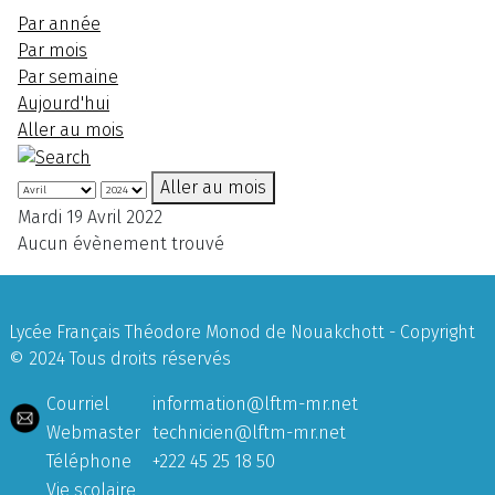
Par année
Par mois
Par semaine
Aujourd'hui
Aller au mois
Aller au mois
Mardi 19 Avril 2022
Aucun évènement trouvé
Lycée Français Théodore Monod de Nouakchott - Copyright
© 2024 Tous droits réservés
Courriel
information@lftm-mr.net
Webmaster
technicien@lftm-mr.net
Téléphone
+222 45 25 18 50
Vie scolaire