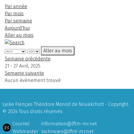
Par année
Par mois
Par semaine
Aujourd'hui
Aller au mois
Aller au mois
Semaine précédente
21 - 27 Avril, 2025
Semaine suivante
Aucun évènement trouvé
Lycée Français Théodore Monod de Nouakchott - Copyright
© 2024 Tous droits réservés
Courriel
information@lftm-mr.net
Webmaster
technicien@lftm-mr.net