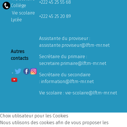
+222 45 25 55 68
Collège
Vie scolaire
+222 45 25 20 89
Lycée
Assistante du proviseur :
assistante.proviseur@lftm-mr.net
Autres
Secrétaire du primaire :
contacts
secretaire.primaire@lftm-mr.net
Secrétaire du secondaire
:
information@lftm-mr.net
Vie scolaire :
vie-scolaire@lftm-mr.net
Choix utilisateur pour les Cookies
Nous utilisons des cookies afin de vous proposer les