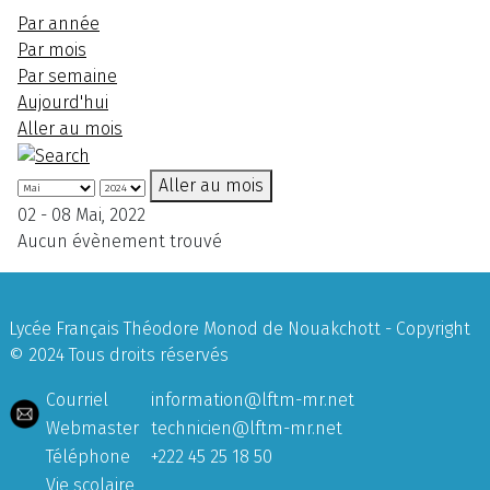
Par année
Par mois
Par semaine
Aujourd'hui
Aller au mois
Aller au mois
02 - 08 Mai, 2022
Aucun évènement trouvé
Lycée Français Théodore Monod de Nouakchott - Copyright
© 2024 Tous droits réservés
Courriel
information@lftm-mr.net
Webmaster
technicien@lftm-mr.net
Téléphone
+222 45 25 18 50
Vie scolaire