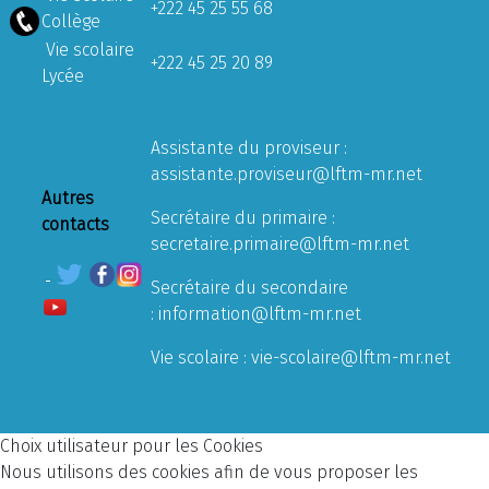
+222 45 25 55 68
Collège
Vie scolaire
+222 45 25 20 89
Lycée
Assistante du proviseur :
assistante.proviseur@lftm-mr.net
Autres
Secrétaire du primaire :
contacts
secretaire.primaire@lftm-mr.net
Secrétaire du secondaire
:
information@lftm-mr.net
Vie scolaire :
vie-scolaire@lftm-mr.net
Choix utilisateur pour les Cookies
Nous utilisons des cookies afin de vous proposer les