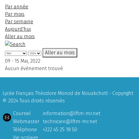
Par année
Par mois
Par semaine
Aujourd'hui
Aller au mois
Aller au mois
09 - 15 Mai, 2022
Aucun évènement trouvé
Lycée Français Théodore Monod de Nouakchott - Copyright
© 2024 Tous droits réservés
Courriel
information@lftm-mr.net
Webmaster
technicien@lftm-mr.net
Téléphone
+222 45 25 18 50
Vie scolaire