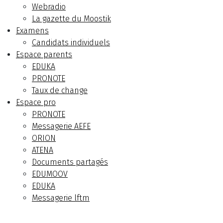
Webradio
La gazette du Moostik
Examens
Candidats individuels
Espace parents
EDUKA
PRONOTE
Taux de change
Espace pro
PRONOTE
Messagerie AEFE
ORION
ATENA
Documents partagés
EDUMOOV
EDUKA
Messagerie lftm