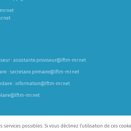
mr.net
r.net
iseur :
assistante.proviseur@lftm-mr.net
ire :
secretaire.primaire@lftm-mr.net
ndaire :
information@lftm-mr.net
olaire@lftm-mr.net
 services possibles. Si vous déclinez l'utilisation de ces cook