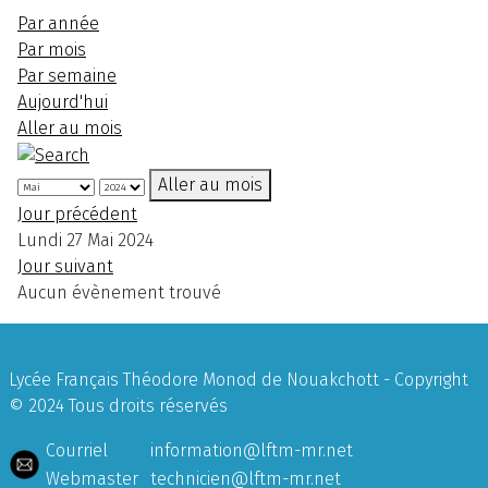
Par année
Par mois
Par semaine
Aujourd'hui
Aller au mois
Aller au mois
Jour précédent
Lundi 27 Mai 2024
Jour suivant
Aucun évènement trouvé
Lycée Français Théodore Monod de Nouakchott - Copyright
© 2024 Tous droits réservés
Courriel
information@lftm-mr.net
Webmaster
technicien@lftm-mr.net