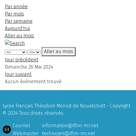
Par année
Par mois
Par semaine
Aujourd'hui
Aller au mois
Aller au mois
Jour précédent
Dimanche 26 Mai 2024
Jour suivant
Aucun évènement trouvé
Lycée Français Théodore Monod de Nouakchott - Copyright
© 2024 Tous droits réservés
Courriel
information@lftm-mr.net
Webmaster
technicien@lftm-mr.net