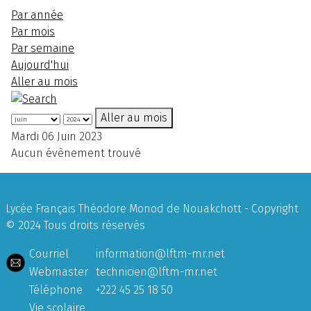
Par année
Par mois
Par semaine
Aujourd'hui
Aller au mois
Aller au mois
Mardi 06 Juin 2023
Aucun évènement trouvé
Lycée Français Théodore Monod de Nouakchott - Copyright
© 2024 Tous droits réservés
Courriel
information@lftm-mr.net
Webmaster
technicien@lftm-mr.net
Téléphone
+222 45 25 18 50
Vie scolaire