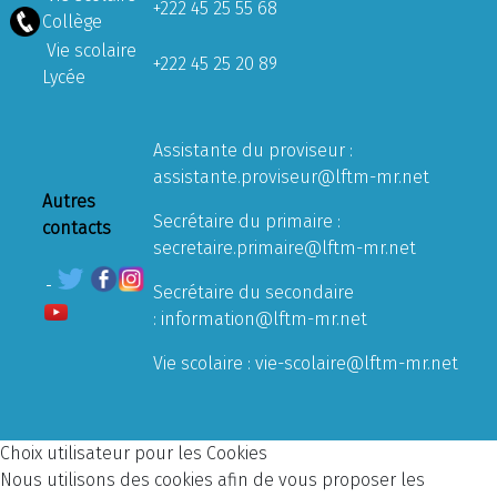
+222 45 25 55 68
Collège
Vie scolaire
+222 45 25 20 89
Lycée
Assistante du proviseur :
assistante.proviseur@lftm-mr.net
Autres
Secrétaire du primaire :
contacts
secretaire.primaire@lftm-mr.net
Secrétaire du secondaire
:
information@lftm-mr.net
Vie scolaire :
vie-scolaire@lftm-mr.net
Choix utilisateur pour les Cookies
Nous utilisons des cookies afin de vous proposer les