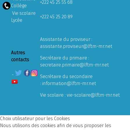
+222 45 25 55 68
Collège
Vie scolaire
+222 45 25 20 89
Lycée
Assistante du proviseur :
assistante.proviseur@lftm-mr.net
Autres
Secrétaire du primaire :
contacts
secretaire.primaire@lftm-mr.net
Secrétaire du secondaire
:
information@lftm-mr.net
Vie scolaire :
vie-scolaire@lftm-mr.net
Choix utilisateur pour les Cookies
Nous utilisons des cookies afin de vous proposer les