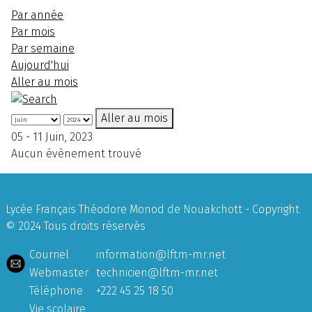
Par année
Par mois
Par semaine
Aujourd'hui
Aller au mois
Aller au mois
05 - 11 Juin, 2023
Aucun évènement trouvé
Lycée Français Théodore Monod de Nouakchott - Copyright
© 2024 Tous droits réservés
Courriel
information@lftm-mr.net
Webmaster
technicien@lftm-mr.net
Téléphone
+222 45 25 18 50
Vie scolaire