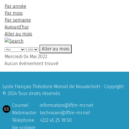
Par année
Par mois
Par semaine
Aujourd'hui
Aller au mois
Aller au mois
Mercredi 04 Mai 2022
Aucun évènement trouvé
Lycée Français Théodore Monod de Nouakchott - Copyright
© 2024 Tous droits réservés
Courriel
information@lftm-mr.net
Webmaster
technicien@lftm-mr.net
Téléphone
+222 45 25 18 50
Vie scolaire