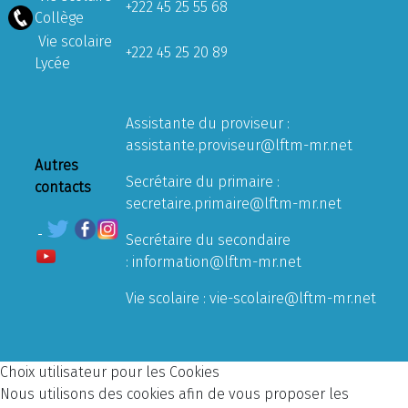
+222 45 25 55 68
Collège
Vie scolaire
+222 45 25 20 89
Lycée
Assistante du proviseur :
assistante.proviseur@lftm-mr.net
Autres
Secrétaire du primaire :
contacts
secretaire.primaire@lftm-mr.net
Secrétaire du secondaire
:
information@lftm-mr.net
Vie scolaire :
vie-scolaire@lftm-mr.net
Choix utilisateur pour les Cookies
Nous utilisons des cookies afin de vous proposer les