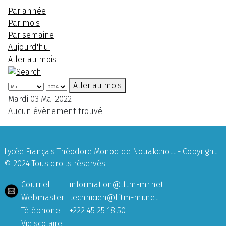
Par année
Par mois
Par semaine
Aujourd'hui
Aller au mois
Aller au mois
Mardi 03 Mai 2022
Aucun évènement trouvé
Lycée Français Théodore Monod de Nouakchott - Copyright
© 2024 Tous droits réservés
Courriel
information@lftm-mr.net
Webmaster
technicien@lftm-mr.net
Téléphone
+222 45 25 18 50
Vie scolaire