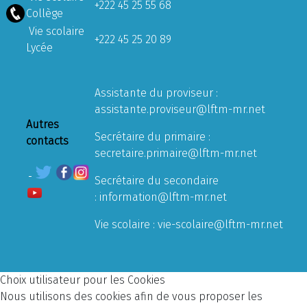
+222 45 25 55 68
Collège
Vie scolaire
+222 45 25 20 89
Lycée
Assistante du proviseur :
assistante.proviseur@lftm-mr.net
Autres
Secrétaire du primaire :
contacts
secretaire.primaire@lftm-mr.net
Secrétaire du secondaire
:
information@lftm-mr.net
Vie scolaire :
vie-scolaire@lftm-mr.net
Choix utilisateur pour les Cookies
Nous utilisons des cookies afin de vous proposer les