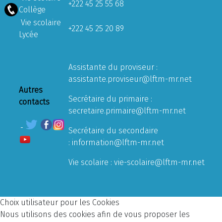
+222 45 25 55 68
Collège
Vie scolaire
+222 45 25 20 89
Lycée
Assistante du proviseur :
assistante.proviseur@lftm-mr.net
Autres
Secrétaire du primaire :
contacts
secretaire.primaire@lftm-mr.net
Secrétaire du secondaire
:
information@lftm-mr.net
Vie scolaire :
vie-scolaire@lftm-mr.net
Choix utilisateur pour les Cookies
Nous utilisons des cookies afin de vous proposer les