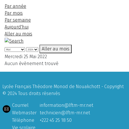
Par année
Par mois
Par semaine
Aujourd'hui
Aller au mois
Aller au mois
Mercredi 25 Mai 2022
Aucun évènement trouvé
Lycée Français Théodore Monod de Nouakchott - Copyright
© 2024 Tous droits réservés
Courriel
information@lftm-mr.net
Webmaster
technicien@lftm-mr.net
Téléphone
+222 45 25 18 50
Vie scolaire