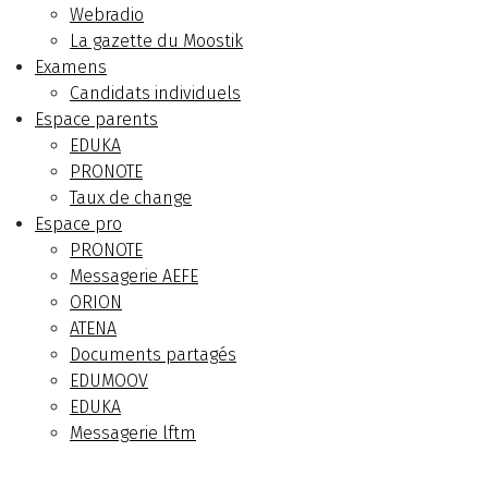
Webradio
La gazette du Moostik
Examens
Candidats individuels
Espace parents
EDUKA
PRONOTE
Taux de change
Espace pro
PRONOTE
Messagerie AEFE
ORION
ATENA
Documents partagés
EDUMOOV
EDUKA
Messagerie lftm