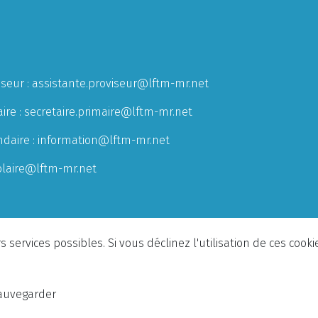
iseur :
assistante.proviseur@lftm-mr.net
ire :
secretaire.primaire@lftm-mr.net
ndaire :
information@lftm-mr.net
olaire@lftm-mr.net
 services possibles. Si vous déclinez l'utilisation de ces cook
auvegarder