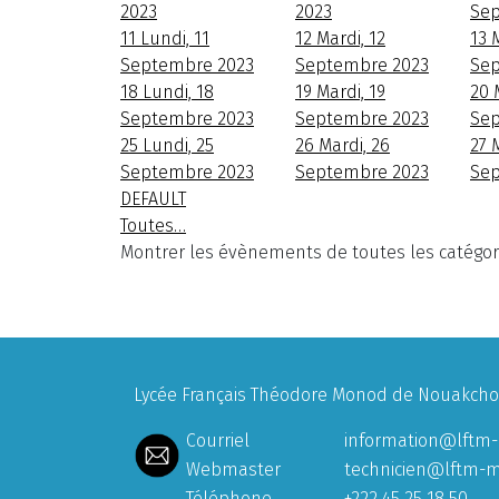
2023
2023
Sep
11
Lundi, 11
12
Mardi, 12
13
M
Septembre 2023
Septembre 2023
Sep
18
Lundi, 18
19
Mardi, 19
20
Septembre 2023
Septembre 2023
Sep
25
Lundi, 25
26
Mardi, 26
27
M
Septembre 2023
Septembre 2023
Sep
DEFAULT
Toutes…
Montrer les évènements de toutes les catégor
Lycée Français Théodore Monod de Nouakchott
Courriel
information@lftm-
Webmaster
technicien@lftm-m
Téléphone
+222 45 25 18 50