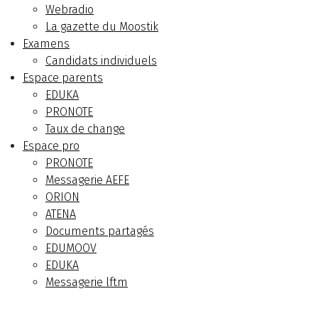
Webradio
La gazette du Moostik
Examens
Candidats individuels
Espace parents
EDUKA
PRONOTE
Taux de change
Espace pro
PRONOTE
Messagerie AEFE
ORION
ATENA
Documents partagés
EDUMOOV
EDUKA
Messagerie lftm