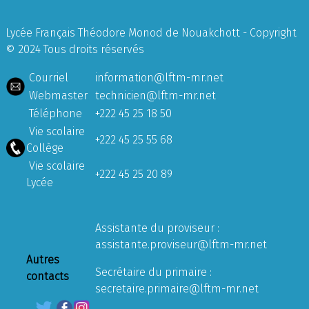
Lycée Français Théodore Monod de Nouakchott - Copyright
© 2024 Tous droits réservés
Courriel
information@lftm-mr.net
Webmaster
technicien@lftm-mr.net
Téléphone
+222 45 25 18 50
Vie scolaire
+222 45 25 55 68
Collège
Vie scolaire
+222 45 25 20 89
Lycée
Assistante du proviseur :
assistante.proviseur@lftm-mr.net
Autres
Secrétaire du primaire :
contacts
secretaire.primaire@lftm-mr.net