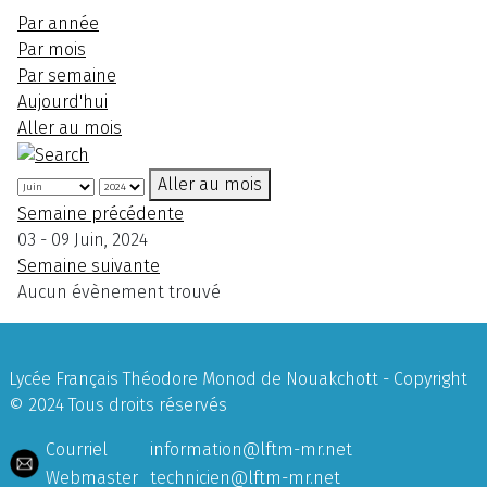
Par année
Par mois
Par semaine
Aujourd'hui
Aller au mois
Aller au mois
Semaine précédente
03 - 09 Juin, 2024
Semaine suivante
Aucun évènement trouvé
Lycée Français Théodore Monod de Nouakchott - Copyright
© 2024 Tous droits réservés
Courriel
information@lftm-mr.net
Webmaster
technicien@lftm-mr.net