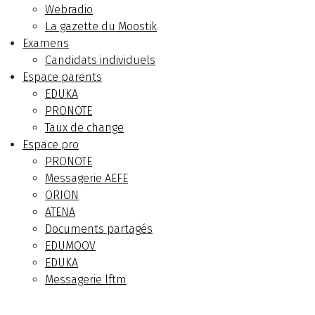
Webradio
La gazette du Moostik
Examens
Candidats individuels
Espace parents
EDUKA
PRONOTE
Taux de change
Espace pro
PRONOTE
Messagerie AEFE
ORION
ATENA
Documents partagés
EDUMOOV
EDUKA
Messagerie lftm