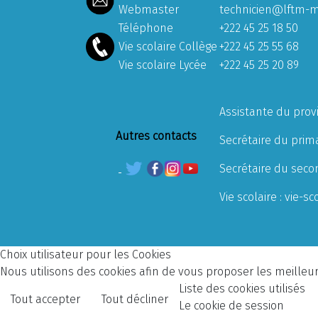
Webmaster
technicien@lftm-m
Téléphone
+222 45 25 18 50
Vie scolaire Collège
+222 45 25 55 68
Vie scolaire Lycée
+222 45 25 20 89
Assistante du prov
Autres contacts
Secrétaire du prima
Secrétaire du seco
Vie scolaire :
vie-sc
Choix utilisateur pour les Cookies
Nous utilisons des cookies afin de vous proposer les meilleurs
Liste des cookies utilisés
Tout accepter
Tout décliner
Le cookie de session