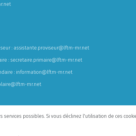
r.net
iseur :
assistante.proviseur@lftm-mr.net
ire :
secretaire.primaire@lftm-mr.net
ndaire :
information@lftm-mr.net
olaire@lftm-mr.net
 services possibles. Si vous déclinez l'utilisation de ces cook