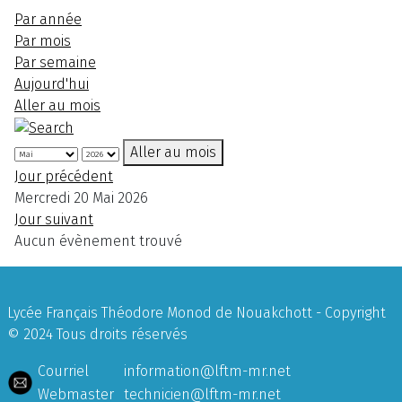
Par année
Par mois
Par semaine
Aujourd'hui
Aller au mois
Aller au mois
Jour précédent
Mercredi 20 Mai 2026
Jour suivant
Aucun évènement trouvé
Lycée Français Théodore Monod de Nouakchott - Copyright
© 2024 Tous droits réservés
Courriel
information@lftm-mr.net
Webmaster
technicien@lftm-mr.net