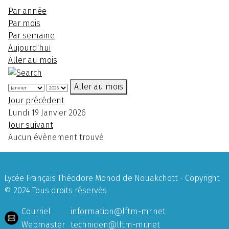
Par année
Par mois
Par semaine
Aujourd'hui
Aller au mois
Aller au mois
Jour précédent
Lundi 19 Janvier 2026
Jour suivant
Aucun évènement trouvé
Lycée Français Théodore Monod de Nouakchott - Copyright
© 2024 Tous droits réservés
Courriel
information@lftm-mr.net
Webmaster
technicien@lftm-mr.net