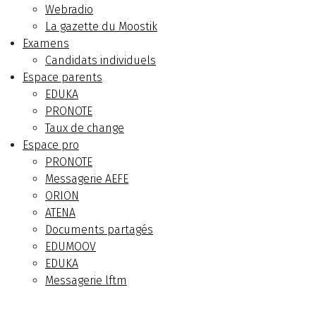
Webradio
La gazette du Moostik
Examens
Candidats individuels
Espace parents
EDUKA
PRONOTE
Taux de change
Espace pro
PRONOTE
Messagerie AEFE
ORION
ATENA
Documents partagés
EDUMOOV
EDUKA
Messagerie lftm