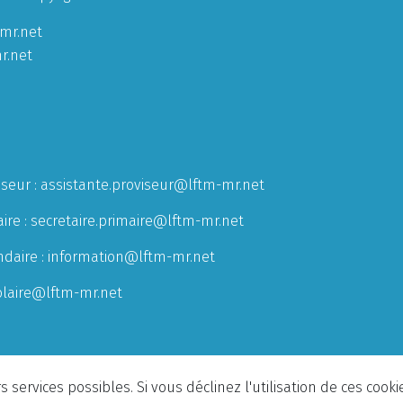
mr.net
r.net
iseur :
assistante.proviseur@lftm-mr.net
ire :
secretaire.primaire@lftm-mr.net
ndaire :
information@lftm-mr.net
olaire@lftm-mr.net
 services possibles. Si vous déclinez l'utilisation de ces cook