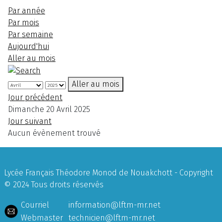
Par année
Par mois
Par semaine
Aujourd'hui
Aller au mois
Aller au mois
Jour précédent
Dimanche 20 Avril 2025
Jour suivant
Aucun évènement trouvé
Lycée Français Théodore Monod de Nouakchott - Copyright
© 2024 Tous droits réservés
Courriel
information@lftm-mr.net
Webmaster
technicien@lftm-mr.net