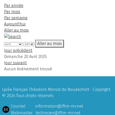
Par année
Par mois
Par semaine
Aujourd'hui
Aller au mois
Aller au mois
Jour précédent
Dimanche 20 Avril 2025
Jour suivant
Aucun évènement trouvé
Lycée Français Théodore Monod de Nouakchott - Copyright
© 2024 Tous droits réservés
Courriel
information@lftm-mr.net
Webmaster
technicien@lftm-mr.net