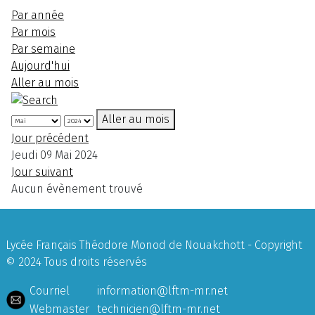
Par année
Par mois
Par semaine
Aujourd'hui
Aller au mois
Aller au mois
Jour précédent
Jeudi 09 Mai 2024
Jour suivant
Aucun évènement trouvé
Lycée Français Théodore Monod de Nouakchott - Copyright
© 2024 Tous droits réservés
Courriel
information@lftm-mr.net
Webmaster
technicien@lftm-mr.net