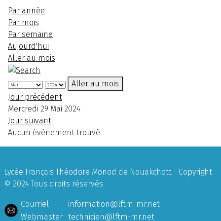
Par année
Par mois
Par semaine
Aujourd'hui
Aller au mois
Aller au mois
Jour précédent
Mercredi 29 Mai 2024
Jour suivant
Aucun évènement trouvé
Lycée Français Théodore Monod de Nouakchott - Copyright
© 2024 Tous droits réservés
Courriel
information@lftm-mr.net
Webmaster
technicien@lftm-mr.net