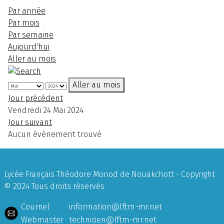
Par année
Par mois
Par semaine
Aujourd'hui
Aller au mois
Aller au mois
Jour précédent
Vendredi 24 Mai 2024
Jour suivant
Aucun évènement trouvé
Lycée Français Théodore Monod de Nouakchott - Copyright
© 2024 Tous droits réservés
Courriel
information@lftm-mr.net
Webmaster
technicien@lftm-mr.net