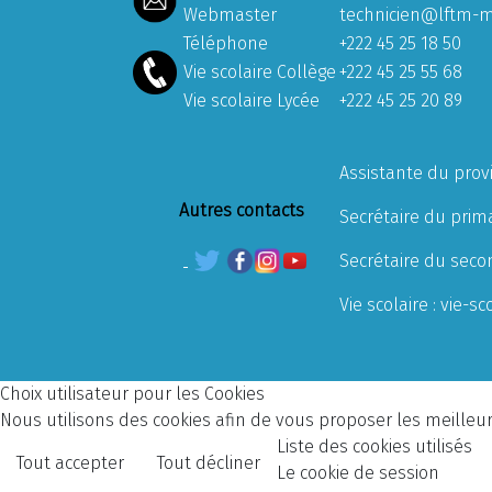
Webmaster
technicien@lftm-m
Téléphone
+222 45 25 18 50
Vie scolaire Collège
+222 45 25 55 68
Vie scolaire Lycée
+222 45 25 20 89
Assistante du prov
Autres contacts
Secrétaire du prima
Secrétaire du seco
Vie scolaire :
vie-sc
Choix utilisateur pour les Cookies
Nous utilisons des cookies afin de vous proposer les meilleurs
Liste des cookies utilisés
Tout accepter
Tout décliner
Le cookie de session