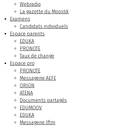
Webradio
La gazette du Moostik
Examens
Candidats individuels
Espace parents
EDUKA
PRONOTE
Taux de change
Espace pro
PRONOTE
Messagerie AEFE
ORION
ATENA
Documents partagés
EDUMOOV
EDUKA
Messagerie lftm