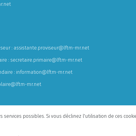
r.net
iseur :
assistante.proviseur@lftm-mr.net
ire :
secretaire.primaire@lftm-mr.net
ndaire :
information@lftm-mr.net
olaire@lftm-mr.net
 services possibles. Si vous déclinez l'utilisation de ces cook