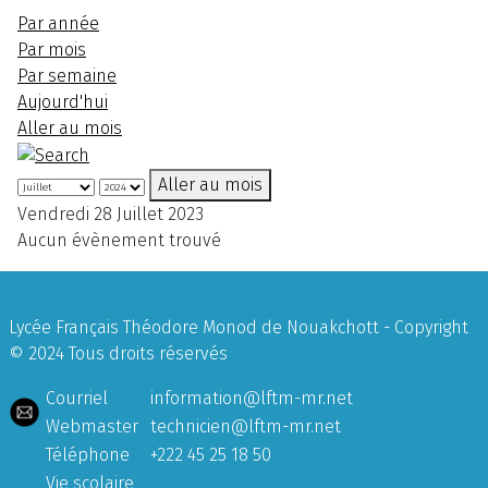
Par année
Par mois
Par semaine
Aujourd'hui
Aller au mois
Aller au mois
Vendredi 28 Juillet 2023
Aucun évènement trouvé
Lycée Français Théodore Monod de Nouakchott - Copyright
© 2024 Tous droits réservés
Courriel
information@lftm-mr.net
Webmaster
technicien@lftm-mr.net
Téléphone
+222 45 25 18 50
Vie scolaire