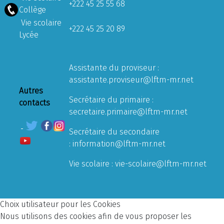
+222 45 25 55 68
Collège
Vie scolaire
+222 45 25 20 89
Lycée
Assistante du proviseur :
assistante.proviseur@lftm-mr.net
Autres
Secrétaire du primaire :
contacts
secretaire.primaire@lftm-mr.net
Secrétaire du secondaire
:
information@lftm-mr.net
Vie scolaire :
vie-scolaire@lftm-mr.net
Choix utilisateur pour les Cookies
Nous utilisons des cookies afin de vous proposer les