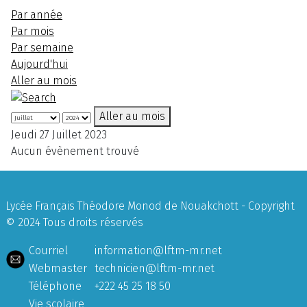
Par année
Par mois
Par semaine
Aujourd'hui
Aller au mois
Aller au mois
Jeudi 27 Juillet 2023
Aucun évènement trouvé
Lycée Français Théodore Monod de Nouakchott - Copyright
© 2024 Tous droits réservés
Courriel
information@lftm-mr.net
Webmaster
technicien@lftm-mr.net
Téléphone
+222 45 25 18 50
Vie scolaire