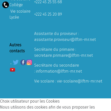
+222 45 25 55 68
Collège
Vie scolaire
+222 45 25 20 89
Lycée
Assistante du proviseur :
assistante.proviseur@lftm-mr.net
Autres
Secrétaire du primaire :
contacts
secretaire.primaire@lftm-mr.net
Secrétaire du secondaire
:
information@lftm-mr.net
Vie scolaire :
vie-scolaire@lftm-mr.net
Choix utilisateur pour les Cookies
Nous utilisons des cookies afin de vous proposer les