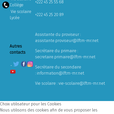
+222 45 25 55 68
Collège
Vie scolaire
+222 45 25 20 89
Lycée
Assistante du proviseur :
assistante.proviseur@lftm-mr.net
Autres
Secrétaire du primaire :
contacts
secretaire.primaire@lftm-mr.net
Secrétaire du secondaire
:
information@lftm-mr.net
Vie scolaire :
vie-scolaire@lftm-mr.net
Choix utilisateur pour les Cookies
Nous utilisons des cookies afin de vous proposer les