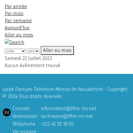
Par année
Par mois
Par semaine
Aujourd'hui
Aller au mois
Aller au mois
Samedi 22 Juillet 2023
Aucun évènement trouvé
Lycée Français Théodore Monod de Nouakchott - Copyright
© 2024 Tous droits réservés
Courriel
information@lftm-mr.net
Webmaster
technicien@lftm-mr.net
Téléphone
+222 45 25 18 50
Vie scolaire