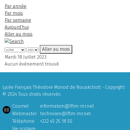
Par année
Par mois
Par semaine
Aujourd'hui
Aller au mois
Aller au mois
Mardi 18 Juillet 2023
Aucun évènement trouvé
Lycée Français Théodore Monod de Nouakchott - Copyright
© 2024 Tous droits réservés
Courriel
information@lftm-mr.net
Webmaster
technicien@lftm-mr.net
Téléphone
+222 45 25 18 50
Vie scolaire