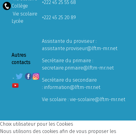
+222 45 25 55 68
Collège
Vie scolaire
+222 45 25 20 89
Lycée
Assistante du proviseur :
assistante.proviseur@lftm-mr.net
Autres
Secrétaire du primaire :
contacts
secretaire.primaire@lftm-mr.net
Secrétaire du secondaire
:
information@lftm-mr.net
Vie scolaire :
vie-scolaire@lftm-mr.net
Choix utilisateur pour les Cookies
Nous utilisons des cookies afin de vous proposer les