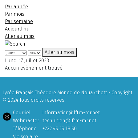
Par année
Par mois
Par semaine
Aujourd'hui
Aller au mois
Aller au mois
Lundi 17 Juillet 2023
Aucun évènement trouvé
Lycée Français Théodore Monod de Nouakchott - Copyright
© 2024 Tous droits réservés
Courriel
information@lftm-mr.net
Webmaster
technicien@lftm-mr.net
Téléphone
+222 45 25 18 50
Vie scolaire