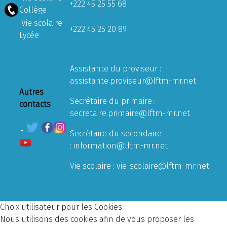
+222 45 25 55 68
Collège
Vie scolaire
+222 45 25 20 89
Lycée
Assistante du proviseur :
assistante.proviseur@lftm-mr.net
Autres
Secrétaire du primaire :
contacts
secretaire.primaire@lftm-mr.net
Secrétaire du secondaire
:
information@lftm-mr.net
Vie scolaire :
vie-scolaire@lftm-mr.net
Choix utilisateur pour les Cookies
Nous utilisons des cookies afin de vous proposer les