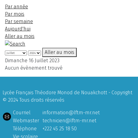
Par année
Par mois
Par semaine
Aujourd'hui
Aller au mois
Aller au mois
Dimanche 16 Juillet 2023
Aucun évènement trouvé
Lycée Français Théodore Monod de Nouakchott - Copyright
© 2024 Tous droits réservés
Courriel
information@lftm-mr.net
Webmaster
technicien@lftm-mr.net
Téléphone
+222 45 25 18 50
Vie scolaire