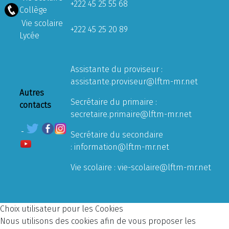
+222 45 25 55 68
Collège
Vie scolaire
+222 45 25 20 89
Lycée
Assistante du proviseur :
assistante.proviseur@lftm-mr.net
Autres
Secrétaire du primaire :
contacts
secretaire.primaire@lftm-mr.net
Secrétaire du secondaire
:
information@lftm-mr.net
Vie scolaire :
vie-scolaire@lftm-mr.net
Choix utilisateur pour les Cookies
Nous utilisons des cookies afin de vous proposer les