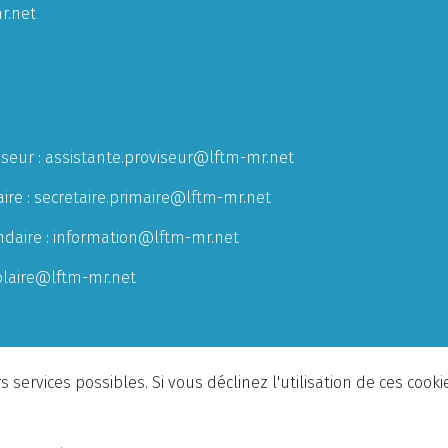
r.net
iseur :
assistante.proviseur@lftm-mr.net
ire :
secretaire.primaire@lftm-mr.net
ndaire :
information@lftm-mr.net
olaire@lftm-mr.net
 services possibles. Si vous déclinez l'utilisation de ces cook