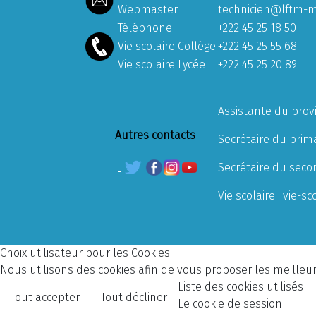
Webmaster
technicien@lftm-m
Téléphone
+222 45 25 18 50
Vie scolaire Collège
+222 45 25 55 68
Vie scolaire Lycée
+222 45 25 20 89
Assistante du prov
Autres contacts
Secrétaire du prima
Secrétaire du seco
Vie scolaire :
vie-sc
Choix utilisateur pour les Cookies
Nous utilisons des cookies afin de vous proposer les meilleurs
Liste des cookies utilisés
Tout accepter
Tout décliner
Le cookie de session