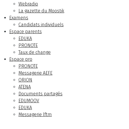
Webradio
La gazette du Moostik
Examens
Candidats individuels
Espace parents
EDUKA
PRONOTE
Taux de change
Espace pro
PRONOTE
Messagerie AEFE
ORION
ATENA
Documents partagés
EDUMOOV
EDUKA
Messagerie lftm