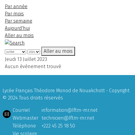
Par année
Par mois
Par semaine
Aujourd'hui
Aller au mois
Aller au mois
Jeudi 13 Juillet 2023
Aucun évènement trouvé
Lycée Français Théodore Monod de Nouakchott - Copyright
© 2024 Tous droits réservés
Courriel
information@lftm-mr.net
Webmaster
technicien@lftm-mr.net
Téléphone
+222 45 25 18 50
Vie scolaire