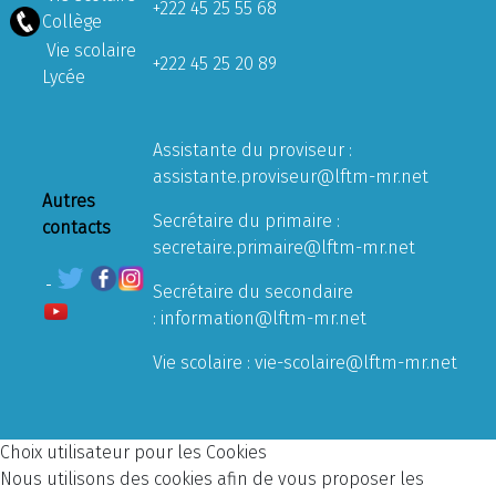
+222 45 25 55 68
Collège
Vie scolaire
+222 45 25 20 89
Lycée
Assistante du proviseur :
assistante.proviseur@lftm-mr.net
Autres
Secrétaire du primaire :
contacts
secretaire.primaire@lftm-mr.net
Secrétaire du secondaire
:
information@lftm-mr.net
Vie scolaire :
vie-scolaire@lftm-mr.net
Choix utilisateur pour les Cookies
Nous utilisons des cookies afin de vous proposer les