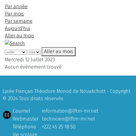
Par année
Par mois
Par semaine
Aujourd'hui
Aller au mois
Aller au mois
Mercredi 12 Juillet 2023
Aucun évènement trouvé
Lycée Français Théodore Monod de Nouakchott - Copyright
© 2024 Tous droits réservés
Courriel
information@lftm-mr.net
Webmaster
technicien@lftm-mr.net
Téléphone
+222 45 25 18 50
Vie scolaire