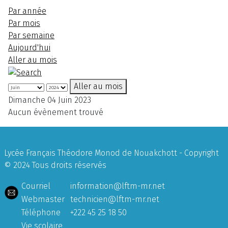
Par année
Par mois
Par semaine
Aujourd'hui
Aller au mois
Aller au mois
Dimanche 04 Juin 2023
Aucun évènement trouvé
Lycée Français Théodore Monod de Nouakchott - Copyright
© 2024 Tous droits réservés
Courriel
information@lftm-mr.net
Webmaster
technicien@lftm-mr.net
Téléphone
+222 45 25 18 50
Vie scolaire