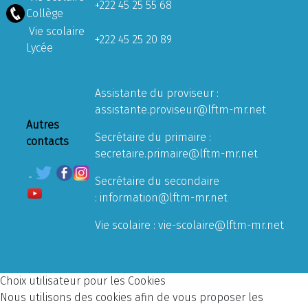
+222 45 25 55 68
Collège
Vie scolaire
+222 45 25 20 89
Lycée
Assistante du proviseur :
assistante.proviseur@lftm-mr.net
Autres
Secrétaire du primaire :
contacts
secretaire.primaire@lftm-mr.net
Secrétaire du secondaire
:
information@lftm-mr.net
Vie scolaire :
vie-scolaire@lftm-mr.net
Choix utilisateur pour les Cookies
Nous utilisons des cookies afin de vous proposer les