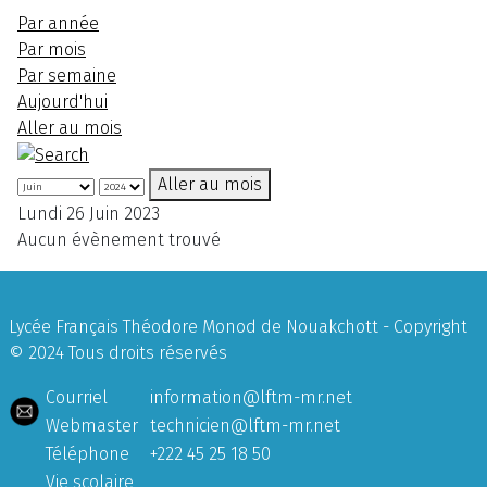
Par année
Par mois
Par semaine
Aujourd'hui
Aller au mois
Aller au mois
Lundi 26 Juin 2023
Aucun évènement trouvé
Lycée Français Théodore Monod de Nouakchott - Copyright
© 2024 Tous droits réservés
Courriel
information@lftm-mr.net
Webmaster
technicien@lftm-mr.net
Téléphone
+222 45 25 18 50
Vie scolaire