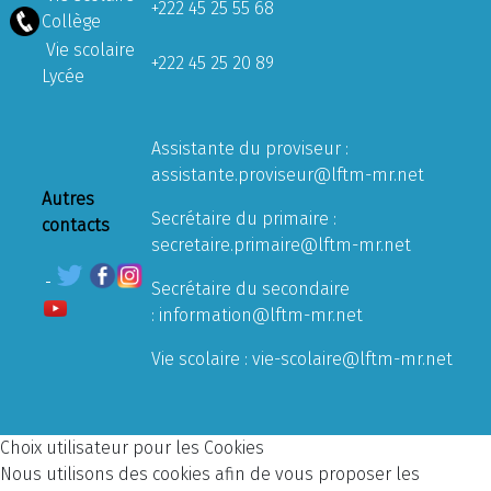
+222 45 25 55 68
Collège
Vie scolaire
+222 45 25 20 89
Lycée
Assistante du proviseur :
assistante.proviseur@lftm-mr.net
Autres
Secrétaire du primaire :
contacts
secretaire.primaire@lftm-mr.net
Secrétaire du secondaire
:
information@lftm-mr.net
Vie scolaire :
vie-scolaire@lftm-mr.net
Choix utilisateur pour les Cookies
Nous utilisons des cookies afin de vous proposer les