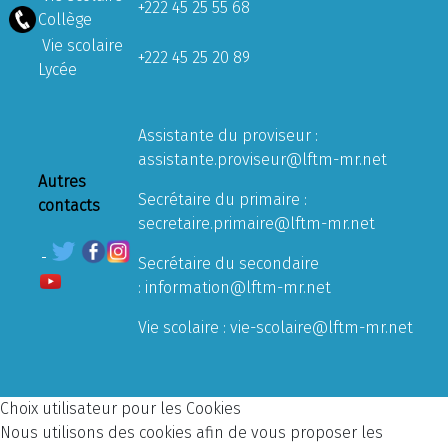
+222 45 25 55 68
Collège
Vie scolaire
+222 45 25 20 89
Lycée
Assistante du proviseur :
assistante.proviseur@lftm-mr.net
Autres
Secrétaire du primaire :
contacts
secretaire.primaire@lftm-mr.net
Secrétaire du secondaire
:
information@lftm-mr.net
Vie scolaire :
vie-scolaire@lftm-mr.net
Choix utilisateur pour les Cookies
Nous utilisons des cookies afin de vous proposer les