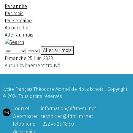
Par année
Par mois
Par semaine
Aujourd'hui
Aller au mois
Aller au mois
Dimanche 25 Juin 2023
Aucun évènement trouvé
Lycée Français Théodore Monod de Nouakchott - Copyright
© 2024 Tous droits réservés
Courriel
information@lftm-mr.net
Webmaster
technicien@lftm-mr.net
Téléphone
+222 45 25 18 50
Vie scolaire