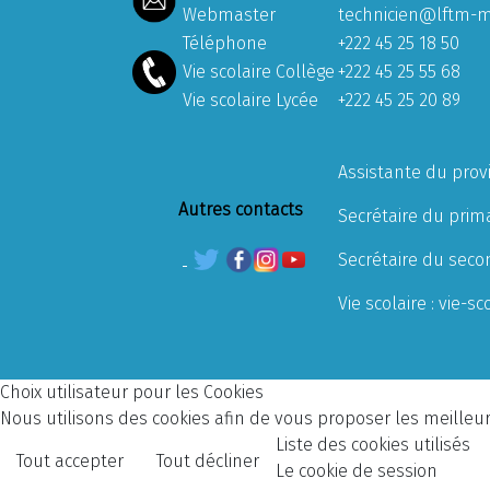
Webmaster
technicien@lftm-m
Téléphone
+222 45 25 18 50
Vie scolaire Collège
+222 45 25 55 68
Vie scolaire Lycée
+222 45 25 20 89
Assistante du prov
Autres contacts
Secrétaire du prima
Secrétaire du seco
Vie scolaire :
vie-sc
Choix utilisateur pour les Cookies
Nous utilisons des cookies afin de vous proposer les meilleurs
Liste des cookies utilisés
Tout accepter
Tout décliner
Le cookie de session