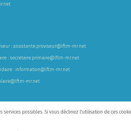
r.net
iseur :
assistante.proviseur@lftm-mr.net
ire :
secretaire.primaire@lftm-mr.net
ndaire :
information@lftm-mr.net
olaire@lftm-mr.net
 services possibles. Si vous déclinez l'utilisation de ces cook