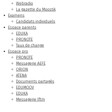
Webradio
La gazette du Moostik
Examens
Candidats individuels
Espace parents
EDUKA
PRONOTE
Taux de change
Espace pro
PRONOTE
Messagerie AEFE
ORION
ATENA
Documents partagés
EDUMOOV
EDUKA
Messagerie lftm