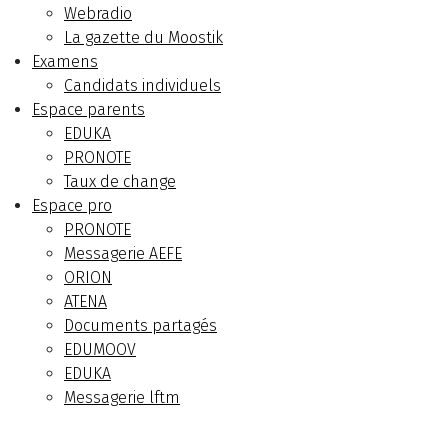
Webradio
La gazette du Moostik
Examens
Candidats individuels
Espace parents
EDUKA
PRONOTE
Taux de change
Espace pro
PRONOTE
Messagerie AEFE
ORION
ATENA
Documents partagés
EDUMOOV
EDUKA
Messagerie lftm