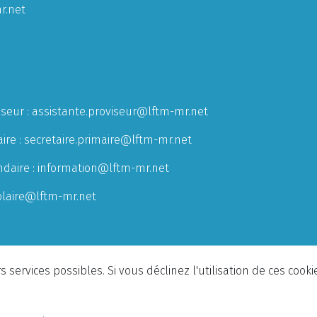
r.net
iseur :
assistante.proviseur@lftm-mr.net
ire :
secretaire.primaire@lftm-mr.net
ndaire :
information@lftm-mr.net
olaire@lftm-mr.net
 services possibles. Si vous déclinez l'utilisation de ces cook