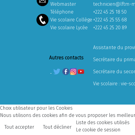
Webmaster
technicien@lftm-m
Téléphone
+222 45 25 18 50
Vie scolaire Collège
+222 45 25 55 68
Vie scolaire Lycée
+222 45 25 20 89
Assistante du prov
Autres contacts
Secrétaire du prima
Secrétaire du seco
Vie scolaire :
vie-sc
Choix utilisateur pour les Cookies
Nous utilisons des cookies afin de vous proposer les meilleurs
Liste des cookies utilisés
Tout accepter
Tout décliner
Le cookie de session