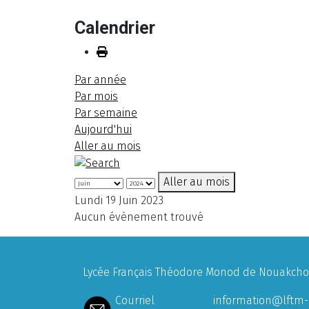
Calendrier
Par année
Par mois
Par semaine
Aujourd'hui
Aller au mois
Aller au mois
Lundi 19 Juin 2023
Aucun évènement trouvé
Lycée Français Théodore Monod de Nouakchott
Courriel
information@lftm-