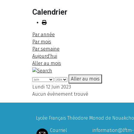
Calendrier
Par année
Par mois
Par semaine
Aujourd'hui
Aller au mois
Aller au mois
Lundi 12 Juin 2023
Aucun évènement trouvé
Lycée Français Théodore Monod de Nouakchott
Courriel
information@lftm-