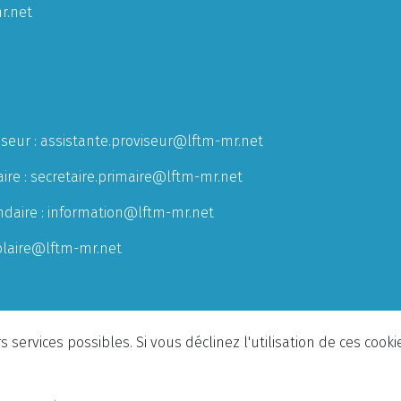
r.net
iseur :
assistante.proviseur@lftm-mr.net
ire :
secretaire.primaire@lftm-mr.net
ndaire :
information@lftm-mr.net
olaire@lftm-mr.net
 services possibles. Si vous déclinez l'utilisation de ces cook