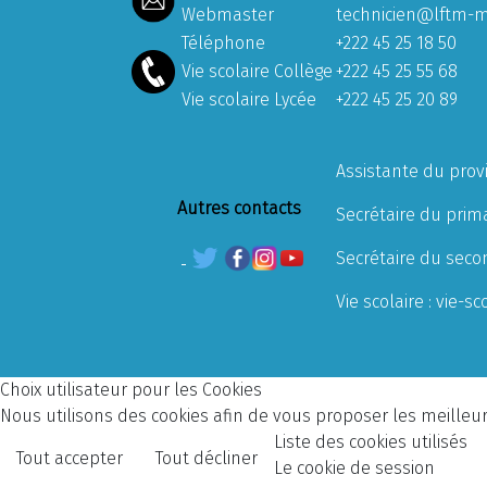
Webmaster
technicien@lftm-m
Téléphone
+222 45 25 18 50
Vie scolaire Collège
+222 45 25 55 68
Vie scolaire Lycée
+222 45 25 20 89
Assistante du prov
Autres contacts
Secrétaire du prima
Secrétaire du seco
Vie scolaire :
vie-sc
Choix utilisateur pour les Cookies
Nous utilisons des cookies afin de vous proposer les meilleurs
Liste des cookies utilisés
Tout accepter
Tout décliner
Le cookie de session