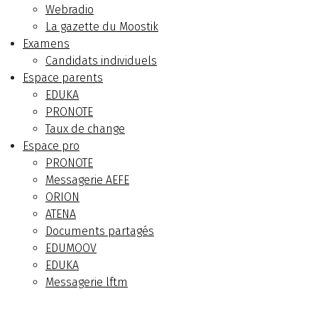
Webradio
La gazette du Moostik
Examens
Candidats individuels
Espace parents
EDUKA
PRONOTE
Taux de change
Espace pro
PRONOTE
Messagerie AEFE
ORION
ATENA
Documents partagés
EDUMOOV
EDUKA
Messagerie lftm