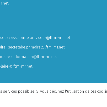
r.net
iseur :
assistante.proviseur@lftm-mr.net
ire :
secretaire.primaire@lftm-mr.net
ndaire :
information@lftm-mr.net
olaire@lftm-mr.net
 services possibles. Si vous déclinez l'utilisation de ces cook