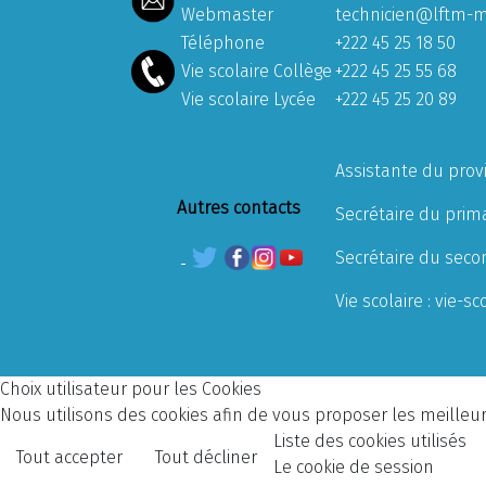
Webmaster
technicien@lftm-m
Téléphone
+222 45 25 18 50
Vie scolaire Collège
+222 45 25 55 68
Vie scolaire Lycée
+222 45 25 20 89
Assistante du prov
Autres contacts
Secrétaire du prima
Secrétaire du seco
Vie scolaire :
vie-sc
Choix utilisateur pour les Cookies
Nous utilisons des cookies afin de vous proposer les meilleurs
Liste des cookies utilisés
Tout accepter
Tout décliner
Le cookie de session