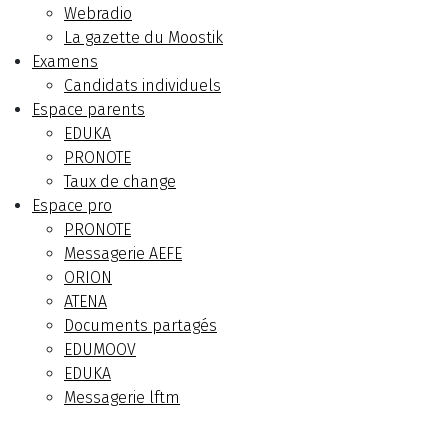
Webradio
La gazette du Moostik
Examens
Candidats individuels
Espace parents
EDUKA
PRONOTE
Taux de change
Espace pro
PRONOTE
Messagerie AEFE
ORION
ATENA
Documents partagés
EDUMOOV
EDUKA
Messagerie lftm