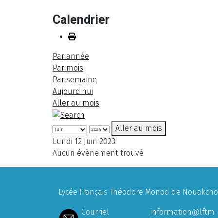
Calendrier
Par année
Par mois
Par semaine
Aujourd'hui
Aller au mois
Aller au mois
Lundi 12 Juin 2023
Aucun évènement trouvé
Lycée Français Théodore Monod de Nouakchott
Courriel
information@lftm-